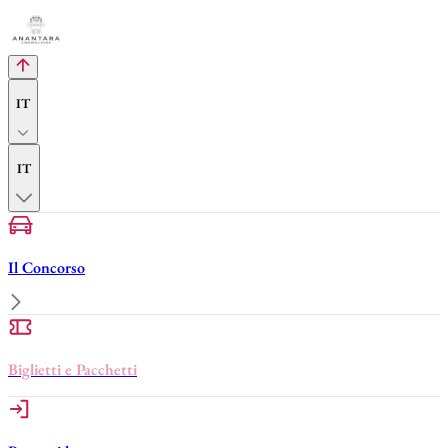
IT
IT
Il Concorso
Biglietti e Pacchetti