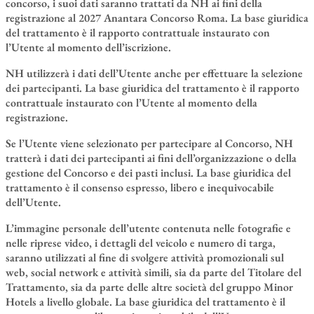
concorso, i suoi dati saranno trattati da NH ai fini della
registrazione al 2027 Anantara Concorso Roma. La base giuridica
del trattamento è il rapporto contrattuale instaurato con
l’Utente al momento dell’iscrizione.
NH utilizzerà i dati dell’Utente anche per effettuare la selezione
dei partecipanti. La base giuridica del trattamento è il rapporto
contrattuale instaurato con l’Utente al momento della
registrazione.
Se l’Utente viene selezionato per partecipare al Concorso, NH
tratterà i dati dei partecipanti ai fini dell’organizzazione o della
gestione del Concorso e dei pasti inclusi. La base giuridica del
trattamento è il consenso espresso, libero e inequivocabile
dell’Utente.
L’immagine personale dell’utente contenuta nelle fotografie e
nelle riprese video, i dettagli del veicolo e numero di targa,
saranno utilizzati al fine di svolgere attività promozionali sul
web, social network e attività simili, sia da parte del Titolare del
Trattamento, sia da parte delle altre società del gruppo Minor
Hotels a livello globale. La base giuridica del trattamento è il