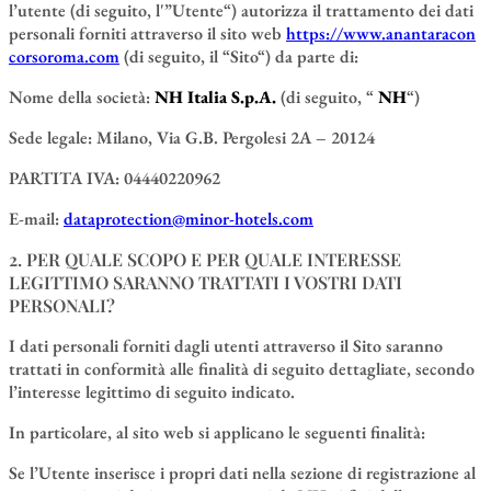
l’utente (di seguito, l'”Utente“) autorizza il trattamento dei dati
personali forniti attraverso il sito web
https://www.anantaracon
corsoroma.com
(di seguito, il “Sito“) da parte di:
Nome della società:
NH Italia S.p.A.
(di seguito, “
NH
“)
Sede legale: Milano, Via G.B. Pergolesi 2A – 20124
PARTITA IVA: 04440220962
E-mail:
dataprotection@minor-hotels.com
2. PER QUALE SCOPO E PER QUALE INTERESSE
LEGITTIMO SARANNO TRATTATI I VOSTRI DATI
PERSONALI?
I dati personali forniti dagli utenti attraverso il Sito saranno
trattati in conformità alle finalità di seguito dettagliate, secondo
l’interesse legittimo di seguito indicato.
In particolare, al sito web si applicano le seguenti finalità:
Se l’Utente inserisce i propri dati nella sezione di registrazione al