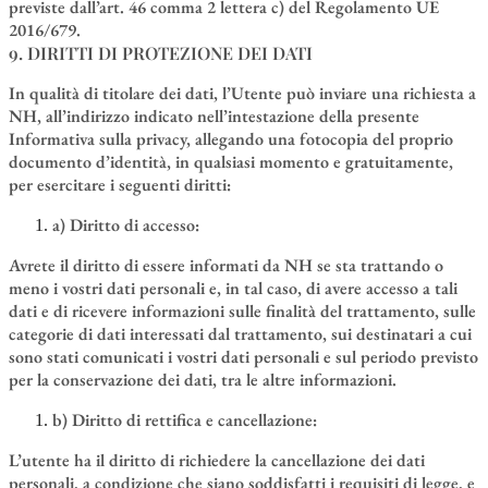
previste dall’art. 46 comma 2 lettera c) del Regolamento UE
2016/679.
9. DIRITTI DI PROTEZIONE DEI DATI
In qualità di titolare dei dati, l’Utente può inviare una richiesta a
NH, all’indirizzo indicato nell’intestazione della presente
Informativa sulla privacy, allegando una fotocopia del proprio
documento d’identità, in qualsiasi momento e gratuitamente,
per esercitare i seguenti diritti:
a) Diritto di accesso:
Avrete il diritto di essere informati da NH se sta trattando o
meno i vostri dati personali e, in tal caso, di avere accesso a tali
dati e di ricevere informazioni sulle finalità del trattamento, sulle
categorie di dati interessati dal trattamento, sui destinatari a cui
sono stati comunicati i vostri dati personali e sul periodo previsto
per la conservazione dei dati, tra le altre informazioni.
b) Diritto di rettifica e cancellazione:
L’utente ha il diritto di richiedere la cancellazione dei dati
personali, a condizione che siano soddisfatti i requisiti di legge, e