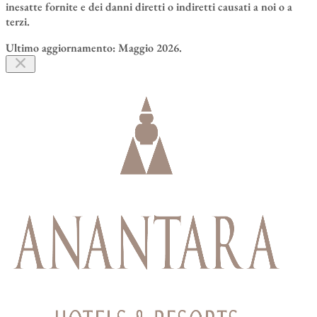
inesatte fornite e dei danni diretti o indiretti causati a noi o a
terzi.
Ultimo aggiornamento: Maggio 2026.