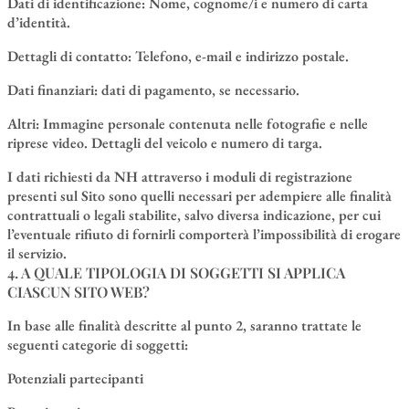
Dati di identificazione: Nome, cognome/i e numero di carta
d’identità.
Dettagli di contatto: Telefono, e-mail e indirizzo postale.
Dati finanziari: dati di pagamento, se necessario.
Altri: Immagine personale contenuta nelle fotografie e nelle
riprese video. Dettagli del veicolo e numero di targa.
I dati richiesti da NH attraverso i moduli di registrazione
presenti sul Sito sono quelli necessari per adempiere alle finalità
contrattuali o legali stabilite, salvo diversa indicazione, per cui
l’eventuale rifiuto di fornirli comporterà l’impossibilità di erogare
il servizio.
4. A QUALE TIPOLOGIA DI SOGGETTI SI APPLICA
CIASCUN SITO WEB?
In base alle finalità descritte al punto 2, saranno trattate le
seguenti categorie di soggetti:
Potenziali partecipanti