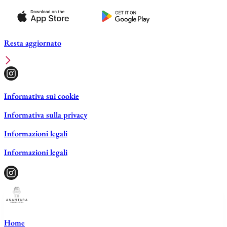
Resta aggiornato
Informativa sui cookie
Informativa sulla privacy
Informazioni legali
Informazioni legali
Home