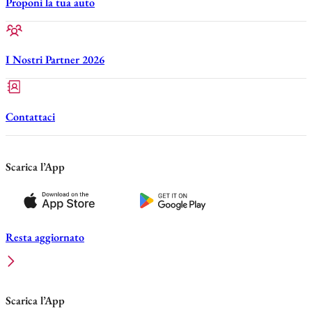
Proponi la tua auto
I Nostri Partner 2026
Contattaci
Scarica l’App
Resta aggiornato
Scarica l’App